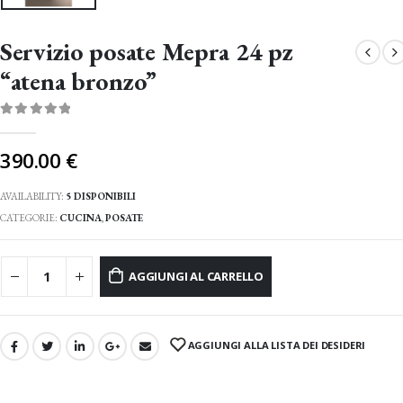
Servizio posate Mepra 24 pz
“atena bronzo”
0
Di 5
390.00
€
AVAILABILITY:
5 DISPONIBILI
CATEGORIE:
CUCINA
,
POSATE
AGGIUNGI AL CARRELLO
AGGIUNGI ALLA LISTA DEI DESIDERI