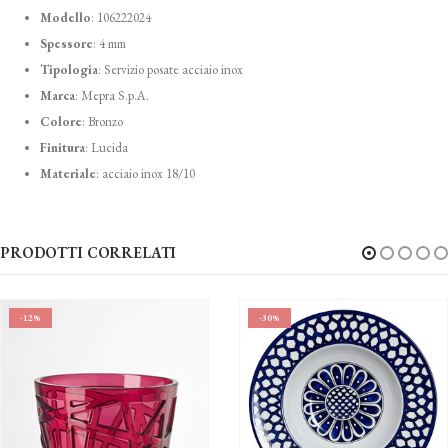
Modello
: 106222024
Spessore
: 4 mm
Tipologia
: Servizio posate acciaio inox
Marca
: Mepra S.p.A.
Colore
: Bronzo
Finitura
: Lucida
Materiale
: acciaio inox 18/10
PRODOTTI CORRELATI
-30%