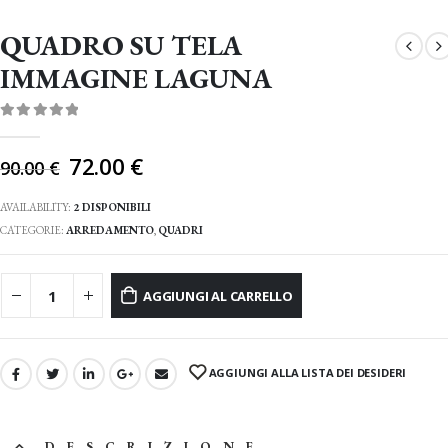
QUADRO SU TELA
IMMAGINE LAGUNA
0
Di 5
Il
72.00
€
90.00
€
prezzo
originale
AVAILABILITY:
2 DISPONIBILI
era:
CATEGORIE:
ARREDAMENTO
,
QUADRI
90.00 €.
AGGIUNGI AL CARRELLO
AGGIUNGI ALLA LISTA DEI DESIDERI
DESCRIZIONE