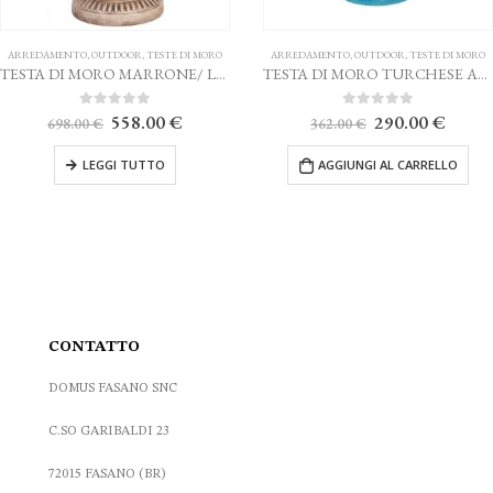
ARREDAMENTO
,
OUTDOOR
,
TESTE DI MORO
ARREDAMENTO
,
OUTDOOR
,
TESTE DI MORO
TESTA DI MORO MARRONE/ LUSTRI ORO AGAREN CALTAGIRONE H. 38
TESTA DI MORO TURCHESE AGAREN CALTAGIRONE H. 38 cm.
Il
Il
Il
Il
0
Su 5
0
Su 5
558.00
€
290.00
€
698.00
€
362.00
€
prezzo
prezzo
prezzo
prezz
originale
attuale
originale
attual
LEGGI TUTTO
AGGIUNGI AL CARRELLO
era:
è:
era:
è:
698.00 €.
558.00 €.
362.00 €.
290.0
CONTATTO
DOMUS FASANO SNC
C.SO GARIBALDI 23
72015 FASANO (BR)