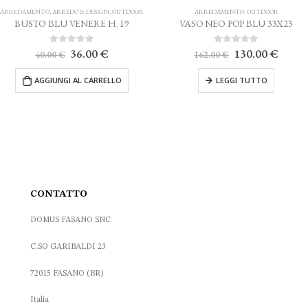
ARREDAMENTO
,
ARREDO & DESIGN
,
OUTDOOR
ARREDAMENTO
,
OUTDOOR
BUSTO BLU VENERE H. 19
VASO NEO POP BLU 33X23
Il
Il
Il
Il
0
Su 5
0
Su 5
36.00
€
130.00
€
40.00
€
162.00
€
prezzo
prezzo
prezzo
prezz
originale
attuale
originale
attual
AGGIUNGI AL CARRELLO
LEGGI TUTTO
era:
è:
era:
è:
40.00 €.
36.00 €.
162.00 €.
130.0
CONTATTO
DOMUS FASANO SNC
C.SO GARIBALDI 23
72015 FASANO (BR)
Italia