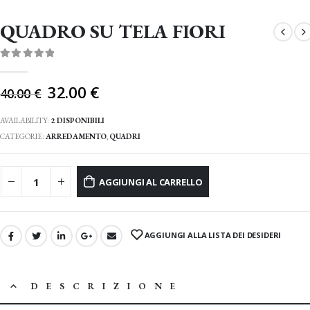
QUADRO SU TELA FIORI
0
Di 5
Il
32.00
€
40.00
€
prezzo
originale
AVAILABILITY:
2 DISPONIBILI
era:
CATEGORIE:
ARREDAMENTO
,
QUADRI
40.00 €.
AGGIUNGI AL CARRELLO
AGGIUNGI ALLA LISTA DEI DESIDERI
DESCRIZIONE