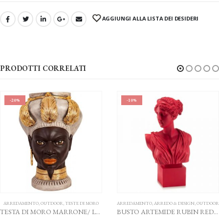
AGGIUNGI ALLA LISTA DEI DESIDERI
PRODOTTI CORRELATI
-20%
-10%
ARREDAMENTO
,
OUTDOOR
,
TESTE DI MORO
ARREDAMENTO
,
ARREDO & DESIGN
,
OUTDOOR
TESTA DI MORO MARRONE/ LUSTRI ORO AGAREN CALTAGIRONE H. 38
BUSTO ARTEMIDE RUBIN RED H. 38