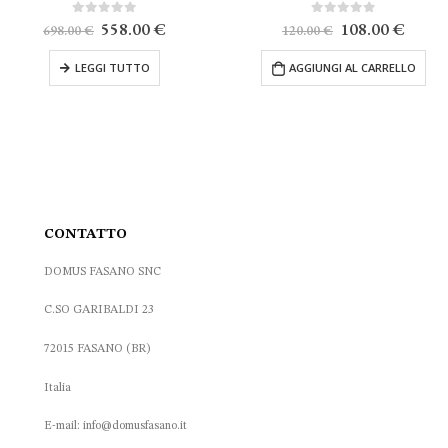
Il
Il
Il
Il
0
Su 5
0
Su 5
558.00
€
108.00
€
698.00
€
120.00
€
prezzo
prezzo
prezzo
prezz
originale
attuale
originale
attual
LEGGI TUTTO
AGGIUNGI AL CARRELLO
era:
è:
era:
è:
698.00 €.
558.00 €.
120.00 €.
108.0
CONTATTO
DOMUS FASANO SNC
C.SO GARIBALDI 23
72015 FASANO (BR)
Italia
E-mail: info@domusfasano.it