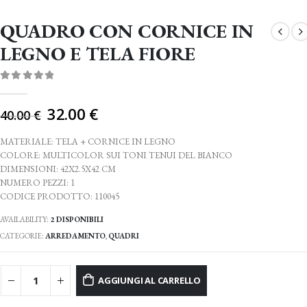
QUADRO CON CORNICE IN
LEGNO E TELA FIORE
0
Di 5
Il
32.00
€
40.00
€
prezzo
originale
MATERIALE: TELA + CORNICE IN LEGNO
era:
COLORE: MULTICOLOR SUI TONI TENUI DEL BIANCO
DIMENSIONI: 42X2.5X42 CM
40.00 €.
NUMERO PEZZI: 1
CODICE PRODOTTO: 110045
AVAILABILITY:
2 DISPONIBILI
CATEGORIE:
ARREDAMENTO
,
QUADRI
AGGIUNGI AL CARRELLO