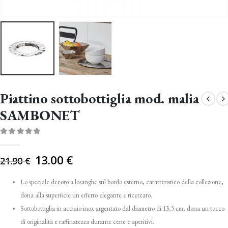
Piattino sottobottiglia mod. malia
SAMBONET
0
Di 5
Il
13.00
€
21.90
€
prezzo
originale
Lo speciale decoro a losanghe sul bordo esterno, caratteristico della collezione,
era:
dona alla superficie un effetto elegante e ricercato.
21.90 €.
Sottobottiglia in acciaio inox argentato dal diametro di 13,5 cm, dona un tocco
di originalità e raffinatezza durante cene e aperitivi.