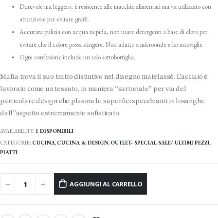
Durevole ma leggero, è resistente alle macchie alimentari ma va utilizzato con
attenzione per evitare graffi.
Accurata pulizia con acqua tiepida, non usare detergenti a base di cloro per
evitare che il colore possa stingere. Non adatto a microonde e lavastoviglie.
Ogni confezione include un solo sottobottiglia.
Malìa trova il suo tratto distintivo nel disegno matelassè. L’acciaio è
lavorato come un tessuto, in maniera “sartoriale” per via del
particolare design che plasma le superfici specchianti in losanghe
dall’’aspetto estremamente sofisticato.
AVAILABILITY:
1 DISPONIBILI
CATEGORIE:
CUCINA
,
CUCINA & DESIGN
,
OUTLET- SPECIAL SALE/ ULTIMI PEZZI
,
PIATTI
AGGIUNGI AL CARRELLO