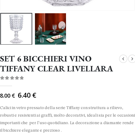
SET 6 BICCHIERI VINO
TIFFANY CLEAR LIVELLARA
0
Di 5
Il
6.40
€
8.00
€
prezzo
originale
Calici in vetro pressato della serie Tiffany con struttura a rilievo,
era:
robusti e resistenti ai graffi, molto decorativi, ideali sia per le occasioni
8.00 €.
importanti che per l’uso quotidiano. La decorazione a diamante rende
il bicchiere elegante e prezioso .