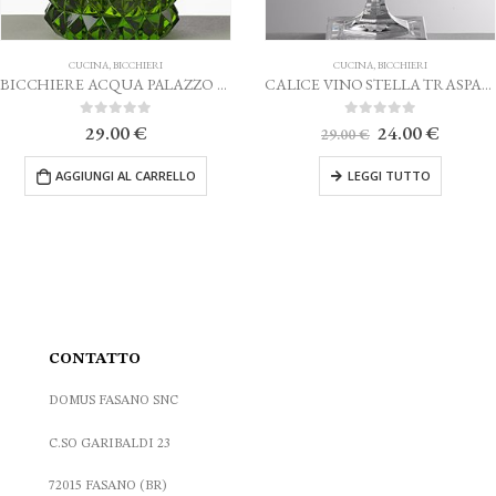
CUCINA
,
BICCHIERI
CUCINA
,
BICCHI
BICCHIERE ACQUA PALAZZO VERDE MARIO LUCA GIUSTI
CALICE VINO STELLA TRASPARENTE MARIO LUCA GIUSTI
Il
Il
0
Su 5
0
Su 5
24.00
€
20.00
€
29.00
€
prezzo
prezzo
originale
attuale
LLO
LEGGI TUTTO
LEGGI TU
era:
è:
29.00 €.
24.00 €.
CONTATTO
DOMUS FASANO SNC
C.SO GARIBALDI 23
72015 FASANO (BR)