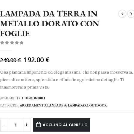
LAMPADA DA TERRA IN
METALLO DORATO CON
FOGLIE
0
Di 5
Il
192.00
€
240.00
€
prezzo
originale
Una piantana imponente ed elegantissima, che non passa inosservata,
era:
piena di carattere, splendida e rifinita in ogni minimo dettaglio. Ti
240.00 €.
innamorerai a prima vista.
AVAILABILITY:
1 DISPONIBILI
CATEGORIE:
ARREDAMENTO
,
LAMPADE & LAMPADARI
,
OUTDOOR
AGGIUNGI AL CARRELLO