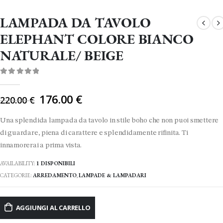
LAMPADA DA TAVOLO
ELEPHANT COLORE BIANCO
NATURALE/ BEIGE
0
Di 5
Il
176.00
€
220.00
€
prezzo
originale
Una splendida lampada da tavolo in stile boho che non puoi smettere
era:
di guardare, piena di carattere e splendidamente rifinita. Ti
220.00 €.
innamorerai a prima vista.
AVAILABILITY:
1 DISPONIBILI
CATEGORIE:
ARREDAMENTO
,
LAMPADE & LAMPADARI
AGGIUNGI AL CARRELLO