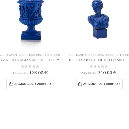
ARREDAMENTO
,
ARREDO & DESIGN
,
OUTDOOR
ARREDAMENTO
,
ARREDO & DESIGN
,
OUTDOOR
GIARA ESAGONALE BLU 32X19
BUSTO ARTEMIDE BLU H 50- I BELLIMBUSTI
Il
Il
Il
Il
0
Su 5
0
Su 5
128.00
€
210.00
€
160.00
€
235.00
€
prezzo
prezzo
prezzo
prezz
originale
attuale
originale
attual
AGGIUNGI AL CARRELLO
AGGIUNGI AL CARRELLO
era:
è:
era:
è:
160.00 €.
128.00 €.
235.00 €.
210.0