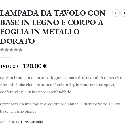
LAMPADA DA TAVOLO CON
BASE IN LEGNO E CORPO A
FOGLIA IN METALLO
DORATO
0
Di 5
Il
120.00
€
150.00
€
prezzo
originale
Questa lampada da tavolo elegantissima e di alta qualità rispecchia
era:
uno stile boho chic. Porterà un’ondata di glamour nei tuoi spazi,
150.00 €.
conferendogli un fascino inconfondibile.
Composta da una foglie di colore oro antico, il tutto sorretto su una
base in legno bianco.
AVAILABILITY:
1 DISPONIBILI