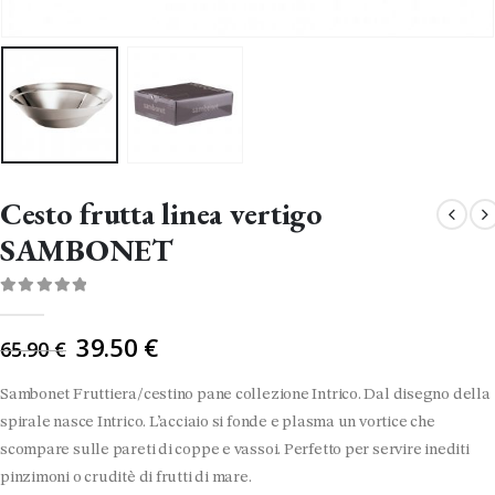
Cesto frutta linea vertigo
SAMBONET
0
Di 5
Il
39.50
€
65.90
€
prezzo
originale
Sambonet Fruttiera/cestino pane collezione Intrico. Dal disegno della
era:
spirale nasce Intrico. L’acciaio si fonde e plasma un vortice che
65.90 €.
scompare sulle pareti di coppe e vassoi. Perfetto per servire inediti
pinzimoni o cruditè di frutti di mare.