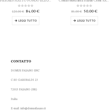
HERMES PIATTO FONDO BLEUS D’AILLEURS
Coltello frutta linea Ruban Croisé SAMBONET
Il
Il
Il
Il
5
0
Su 5
84.00
€
50.00
€
85.00
€
42.
prezzo
prezzo
prezzo
prezzo
originale
attuale
originale
attuale
I TUTTO
LEGGI TUTTO
AGGI
era:
è:
era:
è:
120.00 €.
84.00 €.
85.00 €.
50.00 €.
CONTATTO
DOMUS FASANO SNC
C.SO GARIBALDI 23
72015 FASANO (BR)
Italia
E-mail: info@domusfasano.it