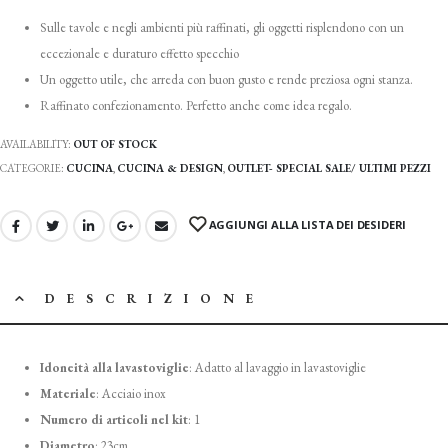
Sulle tavole e negli ambienti più raffinati, gli oggetti risplendono con un
eccezionale e duraturo effetto specchio
Un oggetto utile, che arreda con buon gusto e rende preziosa ogni stanza.
Raffinato confezionamento. Perfetto anche come idea regalo.
AVAILABILITY:
OUT OF STOCK
CATEGORIE:
CUCINA
,
CUCINA & DESIGN
,
OUTLET- SPECIAL SALE/ ULTIMI PEZZI
AGGIUNGI ALLA LISTA DEI DESIDERI
DESCRIZIONE
Idoneità alla lavastoviglie
:
Adatto al lavaggio in lavastoviglie
Materiale
:
Acciaio inox
Numero di articoli nel kit
:
1
Diametro
: 23cm