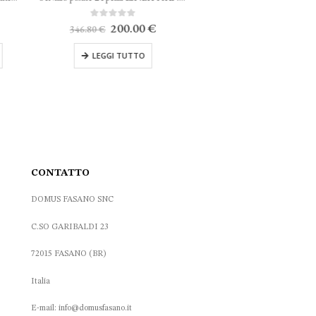
Il
Il
0
Su 5
200.00
€
346.80
€
prezzo
prezzo
originale
attuale
LEGGI TUTTO
era:
è:
346.80 €.
200.00 €.
CONTATTO
DOMUS FASANO SNC
C.SO GARIBALDI 23
72015 FASANO (BR)
Italia
E-mail: info@domusfasano.it