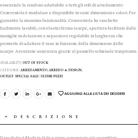
essenziale la rendono adattabile a tutti gli stili di arredamento:
Cenerentola è modulare e disponibile in varie dimensioni e colori. Per
garantire la massima funzionalità, Cenerentola ha vaschette
facilmente lavabili, con elastici ferma scarpe, apertura facilitata dalle
maniglie in dotazione e separatore regolabile in larghezza che
permette di adattare il vano in funzione della dimensione delle
scarpe. Areazione assicurata grazie al pannello schienale traspirante.
AVAILABILITY:
OUT OF STOCK
CATEGORIE:
ARREDAMENTO
,
ARREDO & DESIGN
,
OUTLET- SPECIAL SALE/ ULTIMI PEZZI
AGGIUNGI ALLA LISTA DEI DESIDERI
DESCRIZIONE
Il prodotto è Made in Italy e viene consegnato già assemblato.