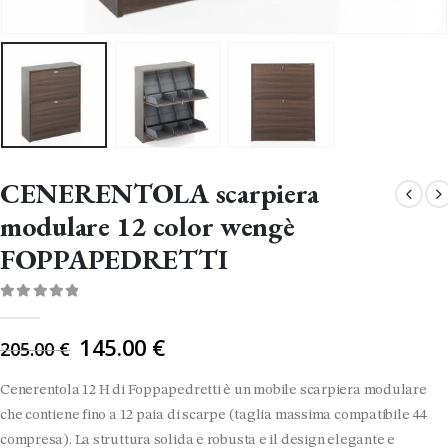
CENERENTOLA scarpiera
modulare 12 color wengè
FOPPAPEDRETTI
0
Di 5
Il
145.00
€
205.00
€
prezzo
originale
Cenerentola 12 H di Foppapedretti è un mobile scarpiera modulare
era:
che contiene fino a 12 paia di scarpe (taglia massima compatibile 44
205.00 €.
compresa). La struttura solida e robusta e il design elegante e