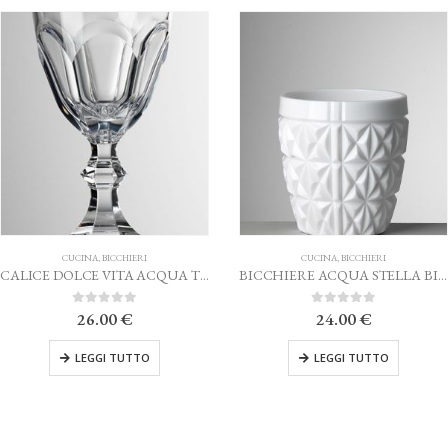
CUCINA
,
BICCHIERI
CUCINA
,
BICCHIERI
CALICE DOLCE VITA ACQUA TRASPARENTE MARIO LUCA GIUSTI
BICCHIERE ACQUA STELLA BIANCO MARIO LUCA GIUSTI
0
Su 5
0
Su 5
26.00
€
24.00
€
LEGGI TUTTO
LEGGI TUTTO