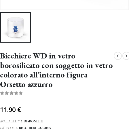
Bicchiere WD in vetro
borosilicato con soggetto in vetro
colorato all’interno figura
Orsetto azzurro
0
Di 5
11.90
€
AVAILABILITY:
1 DISPONIBILI
CATEGORIE:
BICCHIERI
,
CUCINA