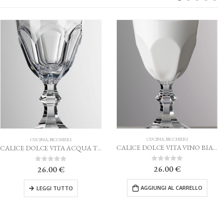
-15%
CUCINA
,
BICCHIERI
RI
CUCINA
,
B
CALICE DOLCE VITA VINO BIANCO MARIO LUCA GIUSTI
CALICE DOLCE VITA ACQUA TRASPARENTE MARIO LUCA GIUSTI
0
Su 5
I
26.00
€
0
Su 
26.00
€
AGGIUNGI AL CARRELLO
TO
AGGIUNGI 
e