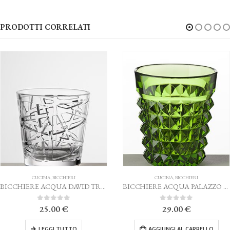
PRODOTTI CORRELATI
CUCINA
,
BICCHIERI
CUCINA
,
BICCHIERI
BICCHIERE ACQUA DAVID TRASPARENTE MARIO LUCA GIUSTI
BICCHIERE ACQUA PALAZZO VERDE MARIO LUCA GIUSTI
0
Su 5
0
Su 5
25.00
€
29.00
€
LEGGI TUTTO
AGGIUNGI AL CARRELLO