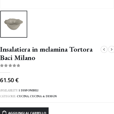
Insalatiera in melamina Tortora
Baci Milano
0
Di 5
61.50
€
AVAILABILITY:
1 DISPONIBILI
CATEGORIE:
CUCINA
,
CUCINA & DESIGN
AGGIUNGI AL CARRELLO