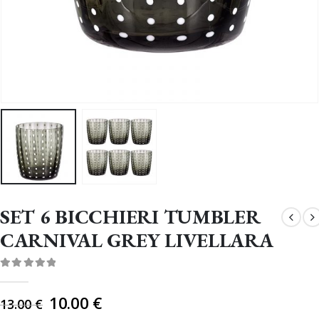
SET 6 BICCHIERI TUMBLER
CARNIVAL GREY LIVELLARA
0
Di 5
Il
10.00
€
13.00
€
prezzo