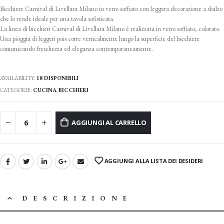
originale
Bicchiere Carnival di Livellara Milano in vetro soffiato con leggera decorazione a sbalzo
era:
che lo rende ideale per una tavola sofisticata.
La linea di bicchieri Carnival di Livellara Milano è realizzata in vetro soffiato, colorato.
13.00 €.
Una pioggia di leggeri pois corre verticalmente lungo la superficie del bicchiere
comunicando freschezza ed eleganza contemporaneamente.
AVAILABILITY:
18 DISPONIBILI
CATEGORIE:
CUCINA
,
BICCHIERI
AGGIUNGI AL CARRELLO
AGGIUNGI ALLA LISTA DEI DESIDERI
DESCRIZIONE