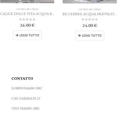
CUCINA
,
BICCHIERI
CUCINA
,
BICCHIERI
BICCHIERE ACQUA NUOVA ITALIA TRASPARENTE MARIO LUCA GIUSTI
BICCHIERE ACQUA DAVID VERDE MARIO LUCA GIUSTI
0
Su 5
0
Su 5
24.00
€
25.00
€
LEGGI TUTTO
AGGIUNGI AL CARRELLO
CONTATTO
DOMUS FASANO SNC
C.SO GARIBALDI 23
72015 FASANO (BR)