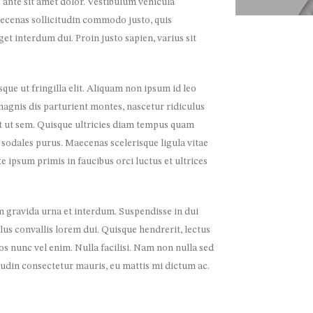
te ante sit amet dolor. Vestibulum vehicula
aecenas sollicitudin commodo justo, quis
get interdum dui. Proin justo sapien, varius sit
que ut fringilla elit. Aliquam non ipsum id leo
 magnis dis parturient montes, nascetur ridiculus
at ut sem. Quisque ultricies diam tempus quam
 sodales purus. Maecenas scelerisque ligula vitae
te ipsum primis in faucibus orci luctus et ultrices
m gravida urna et interdum. Suspendisse in dui
ellus convallis lorem dui. Quisque hendrerit, lectus
ros nunc vel enim. Nulla facilisi. Nam non nulla sed
tudin consectetur mauris, eu mattis mi dictum ac.