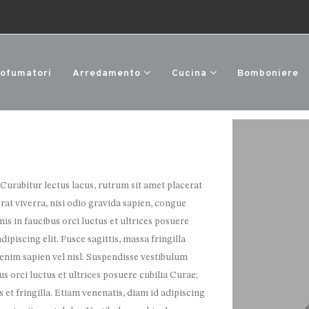
rofumatori
Arredamento
Cucina
Bomboniere
 Curabitur lectus lacus, rutrum sit amet placerat
rat viverra, nisi odio gravida sapien, congue
is in faucibus orci luctus et ultrices posuere
piscing elit. Fusce sagittis, massa fringilla
e enim sapien vel nisl. Suspendisse vestibulum
s orci luctus et ultrices posuere cubilia Curae;
t fringilla. Etiam venenatis, diam id adipiscing