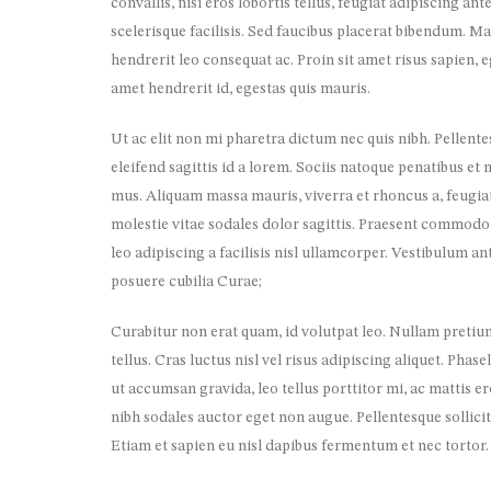
convallis, nisi eros lobortis tellus, feugiat adipiscing an
scelerisque facilisis. Sed faucibus placerat bibendum. M
hendrerit leo consequat ac. Proin sit amet risus sapien, e
amet hendrerit id, egestas quis mauris.
Ut ac elit non mi pharetra dictum nec quis nibh. Pellentes
eleifend sagittis id a lorem. Sociis natoque penatibus et
mus. Aliquam massa mauris, viverra et rhoncus a, feugi
molestie vitae sodales dolor sagittis. Praesent commodo
leo adipiscing a facilisis nisl ullamcorper. Vestibulum an
posuere cubilia Curae;
Curabitur non erat quam, id volutpat leo. Nullam pretiu
tellus. Cras luctus nisl vel risus adipiscing aliquet. Phas
ut accumsan gravida, leo tellus porttitor mi, ac mattis e
nibh sodales auctor eget non augue. Pellentesque sollici
Etiam et sapien eu nisl dapibus fermentum et nec tortor.