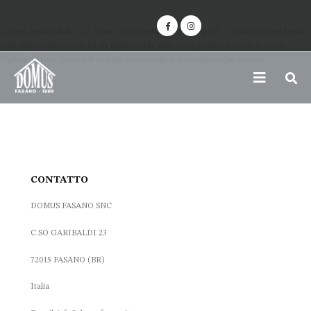
Lorem ipsum dolor sit amet, consectetur adipiscing elit. Curabitur eget leo at
velit imperdiet varius. In eu ipsum vitae velit congue iaculis vitae at risus.
Nullam tortor nunc, bibendum vitae semper a, volutpat eget massa.
CONTATTO
DOMUS FASANO SNC
C.SO GARIBALDI 23
72015 FASANO (BR)
Italia