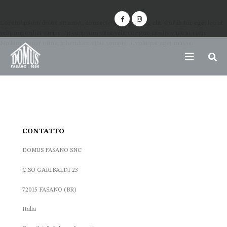
Lorem ipsum dolor sit amet, consectetur adipiscing elit. Curabitur eget leo at
velit imperdiet varius. In eu ipsum vitae velit congue iaculis vitae at risus.
Nullam tortor nunc, bibendum vitae semper a, volutpat eget massa.
CONTATTO
DOMUS FASANO SNC
C.SO GARIBALDI 23
72015 FASANO (BR)
Italia