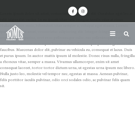
Lorem ipsum dolor sit amet, consectetur adipiscing elit. Curabitur eget leo at
velit imperdiet varius. In eu ipsum vitae velit congue iaculis vitae at risus.
Nullam tortor nunc, bibendum vitae semper a, volutpat eget massa. Lorem
ipsum dolor sit amet, consectetur adipiscing elit. Integer fringilla, orci sit
amet posuere auctor, orci eros pellentesque odio, nec pellentesque erat ligula
nec massa. Aenean consequat lorem ut felis ullamcorper posuere gravida tellus
faucibus. Maecenas dolor elit, pulvinar eu vehicula eu, consequat et lacus. Duis
et purus ipsum. In auctor mattis ipsum id molestie. Donec risus nulla, fringilla
a rhoncus vitae, semper a massa. Vivamus ullamcorper, enim sit amet
consequat laoreet, tortor tortor dictum urna, ut egestas urna ipsum nec libero.
Nulla justo leo, molestie vel tempor nec, egestas at massa. Aenean pulvinar,
felis porttitor iaculis pulvinar, odio orci sodales odio, ac pulvinar felis quam
sit.