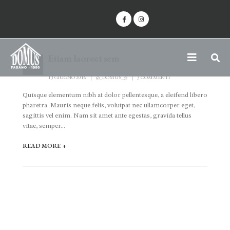
Etiam laoreet sem
13 GIUGNO 2016
@_DOMUS_@
3 COMMENTI
Quisque elementum nibh at dolor pellentesque, a eleifend libero
pharetra. Mauris neque felis, volutpat nec ullamcorper eget,
sagittis vel enim. Nam sit amet ante egestas, gravida tellus
vitae, semper...
READ MORE +